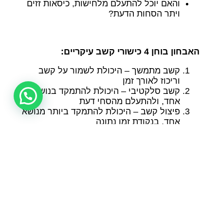
והאם יוכל להתעלם מלחישות, כיסאות זזים
ויתר הסחות הדעת?
האבחון בוחן 4 כישורי קשב עיקריים:
קשב מתמשך – היכולת לשמור על קשב
וריכוז לאורך זמן
קשב סלקטיבי – היכולת להתמקד בנושא
אחד, ולהתעלם מהסחי דעת
פיצול קשב – היכולת להתמקד ביותר מנושא
אחד, בנקודת זמן נתונה
תפקודים ניהוליים וארגוניים- היכולת לתכנן
את הזמן, לבצע מטלות ולפתור בעיות
אבחון BRC – איך זה עובד?
אבחון BRC נמשך כ-50 דקות, במהלכן פועל
הנבדק עצמאית אל מול מסך המחשב, בביצוע