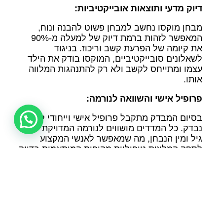
דיוק מדעי ותוצאות אובייקטיביות:
מבחן מוקסו נחשב למבחן פשוט להבנה ונוח,
המאפשר לזהות ברמת דיוק של למעלה מ-90%
את קיומה של הפרעת קשב וריכוז. בניגוד
לשאלונים סובייקטיביים, המוקסו בודק את הילד
עצמו ומתייחס לקשב ולא רק להתנהגות המלווה
אותו.
פרופיל אישי והשוואה לנורמה:
בסיום המבדק מתקבל פרופיל אישי וייחודי לכל
נבדק. כל המדדים מושווים לנורמה המדויקת של
גיל ומין הנבחן, מה שמאפשר לאנשי המקצוע
לספק המלצות טיפוליות מקיפות המותאמות בדיוק
לצרכי הנבדק.
תוצאות מידיות:
בדיקת המוקסו מספקת תוצאות ברורות
וחד-משמעיות שניתן לקבל מיד עם סיום המבחן.
כך ניתן להתחיל ביישום ההמלצות ופנייה לטיפול