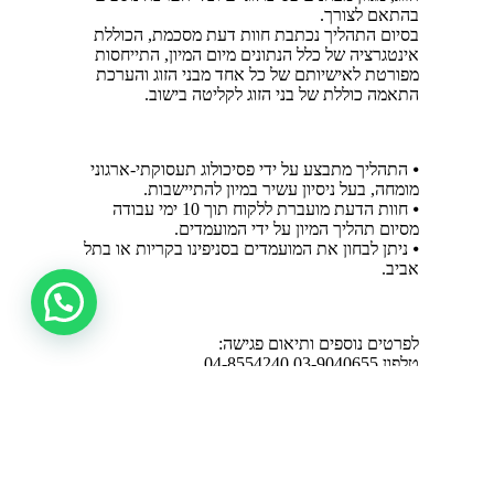
בהתאם לצורך.
בסיום התהליך נכתבת חוות דעת מסכמת, הכוללת
אינטגרציה של כלל הנתונים מיום המיון, התייחסות
מפורטת לאישיותם של כל אחד מבני הזוג והערכת
התאמה כוללת של בני הזוג לקליטה בישוב.
⦁ התהליך מתבצע על ידי פסיכולוג תעסוקתי-ארגוני
מומחה, בעל ניסיון עשיר במיון להתיישבות.
⦁ חוות הדעת מועברת ללקוח תוך 10 ימי עבודה
מסיום תהליך המיון על ידי המועמדים.
⦁ ניתן לבחון את המועמדים בסניפינו בקריות או בתל
אביב.
לפרטים נוספים ותיאום פגישה:
טלפון 03-9040655 04-8554240
מייל
office@merkaztchelet.co.il