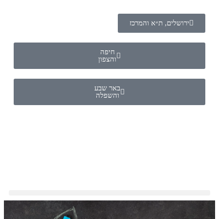
ירושלים, ת״א והמרכז
חיפה
והצפון
באר שבע
והשפלה
אבחון MOXO