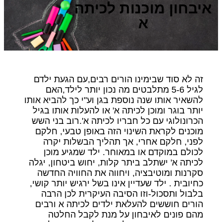
איבחון מוכנות לכיתה
א
זה לא סוד שבימינו הורים רבים,עם הגעת ילדם
לגיל 5-6 מתלבטים מה נכון יותר לילד,האם
להשאיר אותו שנה נוספת בגן וע"י כך להביא אותו
יותר בוגר ומוכן לכיתה א' או להעלות אותו בגיל
הכרונולוגי עם כל חבריו לכיתה א'.רוב בני השש
מוכנים לקראת השינוי הזה באופן טבעי, חלקם
לפני, חלקם אחרי, אך תהליך הבשלות יקרה
לכולם במוקדם או במאוחר. ילד שמגיע מוכן
לכיתה א' ישתלב ביתר קלות, יחוש ביטחון, יגלה
סקרנות ומוטיבציה, ויחווה את החוויה החדשה
כחיובית . ילד שעדיין אינו בשל ירגיש יותר קושי,
בלבול ותסכול-וזו הסיבה העיקרית לכן הרבה
הורים חוששים להעלאת ילדים לכיתה א ורבים
מהם פונים לאיבחון על מנת לקבל החלטה