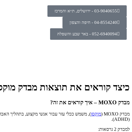
03-9040655 - ירושלים, ת״א והמרכז
04-8554240 - חיפה והצפון
052-6940094 - באר שבע והשפלה
כיצד קוראים את תוצאות מבדק מוקס
מבדק MOXO – איך קוראים את זה?
מבדק MOXO (
מוקסו
), משמש ככלי עזר עבור אנשי מקצוע, בתהליך האבח
(ADHD).
למבדק 2 גרסאות: