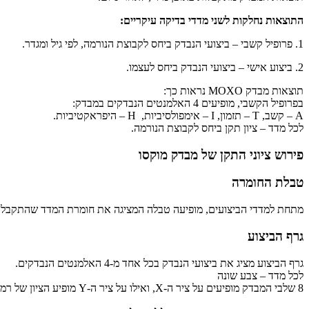
התוצאות נחלקות לשני מדדי בדיקה עיקריים:
1. פרופיל קשבי – ביצועי הנבדק ביחס לקבוצת הנורמה, לפי גיל ומגדר.
2. ביצוע אישי – ביצועי הנבדק ביחס לעצמו.
תוצאות מבדק MOXO נראות כך:
בפרופיל הקשבי, מופיעים 4 האלמנטים הנבדקים במבדק:
A – קשב, T – תזמון, I – אימפולסיביות, H – היפראקטיביות.
לכל מדד – ציון תקן ביחס לקבוצת הנורמה.
פירוש ציוני התקן של מבדק מוקסו
טבלת החומרה
מתחת למדדי הביצועים, מופיעה טבלה המציגה את חומרת המדד שהתקבל, 
גרף הביצוע
גרף הביצוע מציג את ביצועי הנבדק בכל אחד מ-4 האלמנטים הנבדקים.
לכל מדד – צבע שונה
8 שלבי המבדק מופיעים על ציר ה-X, ואילו על ציר ה-Y מופיע הציון של רמת הביצוע, עבור כל שלב מציון 0 עד 100. ככל שהציון גבוה יותר, הביצוע טוב יותר.