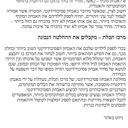
₪ לאבחון מקיף – כאשר, מחיר זה כולל בתוכו גם הרחבות בתחומי
המתמטיקה והאנגלית.
חשוב לציין, שכאשר מדובר באבחון פסיכודידקטי, המטרה אשר אמורה
לעמוד לנגד עיני ההורים, תהיה לספק לילדיהם את האבחון המקיף
והאיכותי ביותר, גם אם אותו אבחון לא יהיה בהכרח גם הזול ביותר –
מאידך, מחיר נמוך של אבחון לא יעיד בהכרח על איכות נמוכה.
מרכז תכלת – מקבלים את ההחלטה הנכונה
בכדי לספק לילדים שלכם את האבחון הפסיכודידקטי הטוב ביותר וכחלק
מכך, גם את הסיוע המתאים ביותר, חשוב לבחור את המרכז בו יתבצע
האבחון, תוך שקלול מלוא הפרמטרים אשר ישפיעו על איכותו ובין היתר:
התאמת האבחון לגיל הילד היקפו, מהי הסמכות של הבוחן וכמובן, שגם
לנושא של מחיר אבחון פסיכודידקטי תהיה בסופו של דבר השפעה על
הבחירה.
מחלקת האבחון פסיכודידקטי, של מרכז תכלת, מנוהלת על ידי מאבחן
דידקטית מוסמכת, אשר מחזיקה ברשותה את הכלים המקדמים,
העדכניים והאיכותיים ביותר לביצוע האבחון הפסיכודידקטי.
בהליך האבחון נעשים שימוש בכלים המתקדמים ביותר, המאפשרים
לקבל תוצאות מדויקות ובהתאם לספק המלצות לטיפול והתאמות
למבחנים ולבחינות בגרות.
ניווט באתר