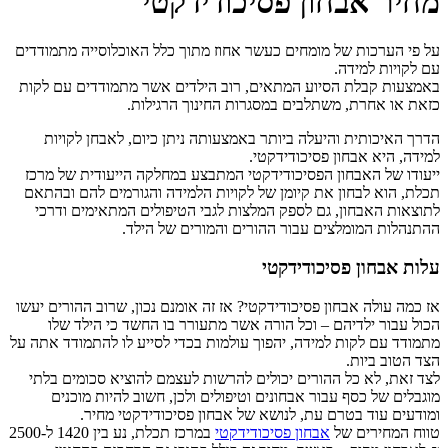
מחיר אבחון פסיכודידקטי
על פי הערכות של מומחים כעשר אחוז מתוך כלל האוכלוסייה מתמודדים
עם לקויות למידה.
באמצעות קבלת הסיוע המתאים, רוב הילדים אשר מתמודדים עם לקות
כזאת או אחרת, משתלבים במסגרות החינוך הרגילות.
הדרך האיכותית והיעלה ביותר באמצעותה ניתן כיום, לאבחן לקויות
למידה, היא אבחון פסיכודידקטי.
ייעודו של האבחון הפסיכודידקטי המתבצע במחלקה הייעודית של מרכז
תכלת, הוא לבחון את קיומן של לקויות הלמידה והגורמים להם ובהתאם
לתוצאות האבחון, גם לספק המלצות לגבי הטיפולים המתאימים ודרכי
ההתנהלות המומלצים עבור ההורים והמורים של הילד.
עלות אבחון פסיכודידקטי
אז כמה עולה אבחון פסיכודידקטי? אז זה אומנם נכון, שרוב ההורים יעשו
הכול עבור ילדיהם – וכל הורה אשר מתעורר בו החשד כי הילד שלו
מתמודד עם לקות למידה, יהפוך עולמות בכדי לסייע לו להתמודד אתה על
הצד הטוב ביות.
לצד זאת, לא כל ההורים יכולים להרשות לעצמם להוציא סכומים בלתי
מוגבלים של כסף עבור אבחונים וטיפולים ולכן, חשוב להיות מוכנים
ומודעים עוד בטרם עת, לנושא של אבחון פסיכודידקטי מחיר.
טווח המחירים של
אבחון פסיכודידקטי
במרכז תכלת, נע בין 1420 ל-2500