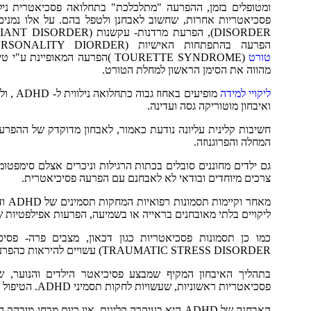
הפרעה בהתפתחות האישיות (PERSONALITY DIORDER), התמכרות לסמים ולאלכוהול (SUBSTANCE ABUSE ),
טורט
מהווה את הסימן הראשון למחלת הטורט.
ליקויי למידה
מופיעי
ואיבחון מוטוריקה גסה ועדינה.
חשיבות קלינית עליונה נודעת כאמור, לאבחון מדוקדק של ההפרע
המחלה והפרוגנוזה.
צרכים מיוחדים ובודאי לא לאבחנם עם הפרעה פסיכיאטרית.
מאחר וקיימות תסמונות רפואיות המחקות תסמינים של ADHD
וד
ליקויים בלתי מאובחנים בראייה או בשמיעה, הפרעות אפילפטיות שו
TRAUMATIC STRESS DISORDER) עשויים להיראות כהפרעה בקשב וריכוז, ומתן ריטלין לילדים אלו עלול להחמיר את מצבם.
בתהליך האיבחון המקיף שמבצע פסיכיאטר הילדים והנוער, שה
פסכיאטריות ראשוניות, שעשויות לחקות תסמיני ADHD. הטיפול בהם, כאמור, שונה לחלוטין מהטיפול בהפרעת קשב וריכוז אמיתית.
האבחנה של ADHD היא בעיקרה קלינית
. אין כיום מבחן מובהק