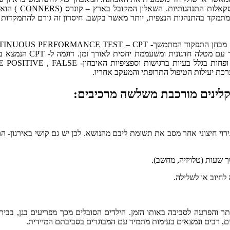
וההורים, תצפיות בילד בגן ובביה"ס, טסטים קוגניטיביים שונים וסק
בי ומתמקד בהתנהגות הנצפית, יותר מאשר בקשב. חיסרון זה גורם להתמקדות
מבחנים אלו בודקים ישירות את הילד עצמו ואת יכולתו להתמודד עם מטלה חדגוני
בארץ הוא מבחן ה- T.O.V.A . בארה"ב משתמשים בהם פחות ופחות בגלל בעיות ברגישות וספציפיות האיבחו
קלינים מורכבת משלשה מרכיבים:
רוי חיצוני אחר מסב את תשומת ליבם מהנושא. לכן יש גם קושי באירגון- ה
שעות (טלויזיה, מחשב).
חיוב או לשלילה.
ר והפרעה לסביבה באותו הזמן. הילדים הסובלים מכך מפריעים בגן, בבית
צים, רבים ונמצאים בעימות מתמיד עם המבוגרים בסביבתם המיידית.