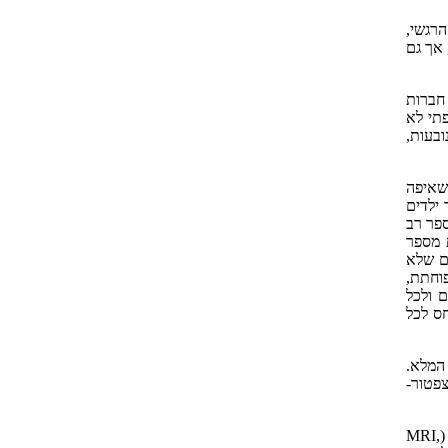
רגשי,
רובם בנים, אך גם
 חברות
תי לא
בעות,
שאיפה
 ילדים
פר רב
 מספר
ים שלא
וחתת,
 ולכל
חס לכל
המלא.
צפטור-
ההפרעה הבסיסית היא נוירו-ביולוגית ומבוססת על שינויים קטנים במבנה המוח ובתפקודו. מקובל לחשוב כיום לאחר מחקרי הדמיה רבים (MRI,