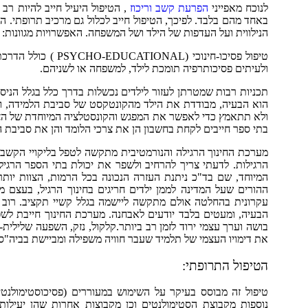
לנוכח מאפייני
הפרעת קשב וריכוז
, הטיפול היעיל חייב להיות רב 
באחד מהם בלבד. לפיכך, הטיפול חייב לכלול גם מרכיב תרופתי. 
הנילווית ועל העדפות של הילד ושל המשפחה. האפשרויות מגוונות:
טיפול פסיכו-חינוכי
ולעיתים פסיכותרפיה תומכת לילד, למשפחה או לשניהם.
תכניות רבות שמטרתן לעזור לילדים נכשלות בדרך כלל בגלל הניס
הוא הבעיה, מבודדת את הילד מהקונטקסט של סביבת הלמידה, ומ
ולא תתאמץ כדי לאפשר את המפגש והקונסטלציה המיוחדת של הצר
בתי ספר חייבים לקחת בחשבון הן את צרכי הלומד והן את סביבת
מערכת החינוך הרגילה והנורמטיבית מתקשה לטפל בליקויי הקשב
המיוחד, שם בד"כ ניתנת העזרה הנכונה בכל הרמות, הצוות יות
ההורים שעל המדינה לממן ילדים חריגים בחינוך הרגיל, בעצם
עקרונית בהחלטה אולם מתקשה ליישמה בגלל קשיי תקציב. רו
הבעיה, ומעטים בלבד יודעים לאבחנה. מערכת החינוך חייבת לשפר
בושה וערך עצמי ירוד לזמן רב ביותר.קלקול, נזק, השפעה שלילית
את דימויו העצמי של תלמיד שעבר חוויה משפילה ומביישת בביה"ס
הטיפול התרופתי:
טיפול זה מבוסס בעיקר על השימוש במעוררים (פסיכוסטימולנטים
נוספות מקבוצת הסטימולנטים וכן מקבוצות אחרות שהן יעילות