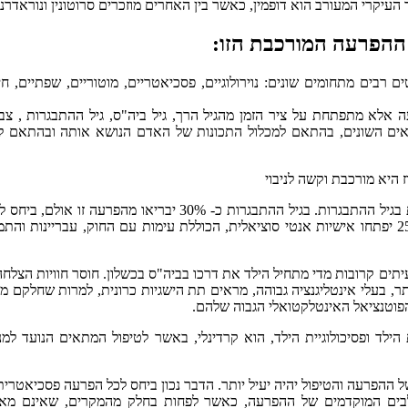
 ההפרעה המורכבת הזו:
רבים מתחומים שונים: נוירולוגיים, פסכיאטריים, מוטוריים, שפתיים, חינ
אלא מתפתחת על ציר הזמן מהגיל הרך, גיל ביה"ס, גיל ההתבגרות , צבא,
ים מגוונים בגילאים השונים, בהתאם למכלול התכונות של האדם הנושא אותה ובהתאם 
 היא מורכבת וקשה לניבוי
בניגוד למחשבה שרווחה עד שנות השבעים-התסמונת אינה נעלמת בגיל ההתבגרות. בגיל ההתבגרות כ- 30% יבריאו מהפרעה
רובם יסבלו עדיין מתסמין רב משמעות גם בחיים הבוגרים. כ- 25% יפתחו אישיות אנטי סוציאלית, הכוללת עימות עם החוק, עבריינות
ם בגרות מלאה. לעיתים קרובות מדי מתחיל הילד את דרכו בביה"ס בכשלון. חוסר חוויות הצלח
תר, בעלי אינטליגנציה גבוהה, מראים תת הישגיות כרונית, למרות שחלקם מ
 הפוטנציאל האינטלקטואלי הגבוה שלהם.
ילד ופסיכולוגיית הילד, הוא קרדינלי, באשר לטיפול המתאים הנועד למנ
 ההפרעה והטיפול יהיה יעיל יותר. הדבר נכון ביחס לכל הפרעה פסכיאטרי
שלבים המוקדמים של ההפרעה, כאשר לפחות בחלק מהמקרים, שאינם מאו