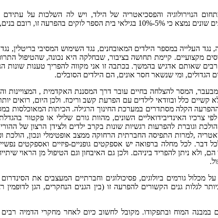
ום הנוירולוגיה והפסכיאטריה של הילד, ויש לה השלכות על עתידם ה
ההתנהגותי והאקדמי של הילדים הלוקים בה. במחקרים אפידמיולוגים שונים נמצא כי 5%-10% בגילאי בית הספר לוקים בהפרעה זו, 
נגד העלייה במספר הילדים המאובחנים, נגד השימוש המסיבי בריטלין, נגד
ים מקצועיים. קיימת תחושה בציבור, שבחלקה היא נכונה, שהטיפול התרופ
ים שאותם אדגיש בהמשך. בכתבה זו אני מקווה להפריך טענות שונות הנו
ים הגדולים, ומי שנשאר חסר אונים, הם הילדים הסובלים.
 מבעבר, המסר להצלחה בחיים עובר דרך המסננת האקדמית , המצויינות וה
א קשיים כלל ובוודאי לילדים עם הפרעת קשב וריכוז. ולכן היום, רואים יותר
י ההפרעה הקלה מסתדרים במערכת החינוך הרגילה. הכיתות המאוכלסות במס
י צרכיו האינדיבידואליים השונים, מהוות גורם שלילי או פקטור בהגדלת
ולכת וגוברת להפרעות רגשיות שונות בקרב ילדים ולצידן הרצון של ההור
ריה ,למרות התפיסה החברתית הרחוקה ממצב אופטימלי ונכון, הולכת ופ
ל דבר. לכל מחלה ברפואה יש אספקטים גופניים-פיזיים ואספקטים נפשיים
הם, ולא ניתן להפריד ביניהם. ולכן גם האיבחון וגם הטיפול מן הראוי שיתיי
ל.
 מכלול גורמים ביולוגים, פסיכולוגים וחברתיים המעצבים את הסינדרום 
תר לגלות גנים הקשורים להפרעה זו (בין הגנים הנחקרים, הגן לדופמין ר