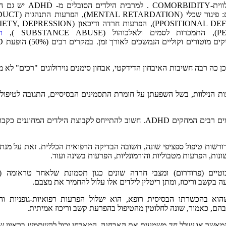
ומטופלים בזמן, ההפרעה "מתלכלכת" בתחלואה פסכיאטרית נילווית-ORBIDITY
פסכיאטריות אחרות, שחשוב לאבחנן ולטפל בהם. על אלו נמנים
ת
(ETTE SYNDROME
ם באחוז גבוה כתחלואה נילווית ל- ADHD , ולכן כה רבה חשיבות האיבחון הדידקטי, אבחון סימנים נוירולוגים "רכים" ל
ות הנילוות, בשל השפעתן על חומרת התסמינים הבסיסיים, התגובה לטיפול
גם ילדים מחוננים סובלים בכתות הרגילות וניכרים אצלם סימפטומים רבים המחקים ADHD. חשוב להתייחס לקבוצת הילדים המח
ורשות טיפול ספציפי שונה, חשובה הבדיקה הרפואית הכללית. זאת על מנת
נות, הפרעות מטבוליות והורמונליות, הפרעות בשינה ועוד.
וא בהכשרתו הבסיסית רופא, הוא ישלול הפרעות רפואיות-גופניות וה
 המאשר או שולל חד משמעית את האבחנה. המאבחן יכול להשתמש בראיון של