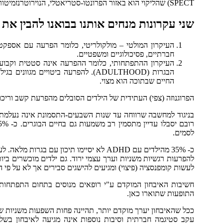
SPECT) שהליקוי הוא באזור הפרונטו-סטריאטלי, הנוירוטרנזמיטור העיקרי המעורב הוא דופמין, כאשר בין האחרים מוזכרים סרוטונין ונוראדרנלין.
שני עקרונות מנחים אותנו בבואנו להבין את
העיקרון המולטי – מולקולריטי, כלומר הפרעה עם אספקטים 
חברתיים, פסיכולוגיים ומשפטיים.
העיקרון ההתפתחותי, כלומר ההפרעה אינה סטטית וקבועה 
הבגרות (ADULTHOOD). להפרעה ביטוי
החיים שבתוכה הוא מצוי.
הפרוגנוזה (צפי) העתידית של הילדים הסובלים מהפרעת קשב וריכוז
לסמים.
כ- 35% מהילדים עם ADHD לא יסיימו תיכון ע
להפרעות רגשיות משניות וערך עצמי ירוד. גם ילדים מוכשרים ביו
לעשות קומפנסציה (פיצוי) ומגיעים להישגים סבירים אך לא על פי
חשיבות האיבחון המוקדם ע"י רופאים מנוסים בתחום התפתחות ה
התופעות שתוארו כאן.
ככל שהאיבחון יערך מוקדם יותר, תהיינה פחות השפעות משניות של
עקב סטיגמה חברתית וסיבות נוספות אינה מגיעה לאיבחון ב