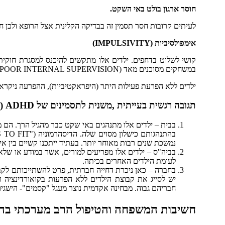
חוסר ארגון בולט באי השקט.
לעיתים קרובות חסר תסמין זה בבדיקה הקלינית אצל הרופא ולכן חש
אימפולסיביות (IMPULSIVITY)
קושי לשלוט בדחפים. ילדים אלו מתקשים להיכנס למסגרת חוק
במשחקים מסוכנים מאד (POOR INTERNAL SUPERVISION).
ילדים ללא הפרעת פעילות היתר (היפראקטיביות), ההפרעה ניקראת ADD ללא ה- H , הם קשים יותר לאיבח
תגובה רגשית בעייתית ,משנית לתסמינים של ADHD (שלושה מישורים – בבית, בביה"ס, בחברה)
בבית – ילדים אלו מתנהגים באי שקט כבר מהגיל הרך. הם 
נמשכת שנים רבות מאוחר יותר. בעתיד ייתכנו קשיים בין אי
בביה"ס – ילדים אלו מפריעים למורים, אשר במודע או שלא
לעומת הילדים האחרים בכיתה.
בחברה – כאן ניכרת דחייה חברתית, פרט להשתייכותם לקב
יש לסייג את קבוצת הילדים ללא הפרעות בקואורדינציה ו
חבריהם גבוה. מבחינה אקדמית נוצר מעגל "קסמים"- הישגיות
חשיבות המשפחה והטיפול הרב מערכתי בהפ