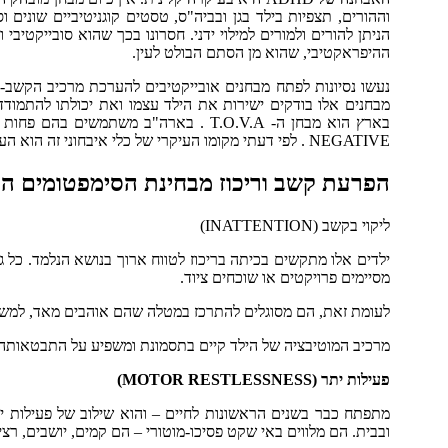
הניתן להורים ולמורים למילוי ידני. חסרונו בכך שהוא סובייקטי
ההיפראקטיבי, שהוא מן הסתם הבולט לעין.
NEGATIVE . לפי דעתי מקומו העיקרי של כלי איבחוני זה הוא הערכת יעילות הטיפול התרופתי והמעקב אחריו.
הפרעת קשב וריכוז מבחינת הסימפטומים ה
ליקוי בקשב (INATTENTION)
ילדים אלו מתקשים בכיתה בריכוז לטווח ארוך בנושא הנלמד. כל גי
מסיימים פרויקטים או שוכחים ציוד.
לעומת זאת, הם מסוגלים להתרכז במטלה שהם אוהבים מאד, למשך 
מרכיב המוטיבציה של הילד קיים בתסמונת ומשפיע על התבטאותה ל
פעילות יתר (MOTOR RESTLESSNESS)
מתפתח כבר בשנים הראשונות לחיים – והוא שילוב של פעילות ית
ובבית. הם מלווים באי שקט פסיכו-מוטורי – הם קמים, יושבים, ר