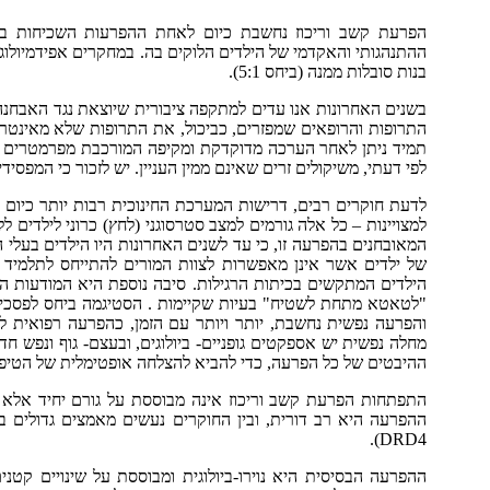
הפרעת קשב וריכוז נחשבת כיום לאחת ההפרעות השכיחות בתח
בנות סובלות ממנה (ביחס 5:1).
בשנים האחרונות אנו עדים למתקפה ציבורית שיוצאת נגד האבחנה, 
התרופות והרופאים שמפזרים, כביכול, את התרופות שלא מאינטרס
תמיד ניתן לאחר הערכה מדוקדקת ומקיפה המורכבת מפרמטרים רב
לפי דעתי, משיקולים זרים שאינם ממין העניין. יש לזכור כי המפסיד
לדעת חוקרים רבים, דרישות המערכת החינוכית רבות יותר כיום
למצויינות – כל אלה גורמים למצב סטרסוגני (לחץ) כרוני לילדים לל
המאובחנים בהפרעה זו, כי עד לשנים האחרונות היו הילדים בעל
של ילדים אשר אינן מאפשרות לצוות המורים להתייחס לתלמיד לפ
הילדים המתקשים בכיתות הרגילות. סיבה נוספת היא המודעות הה
"לטאטא מתחת לשטיח" בעיות שקיימות . הסטיגמה ביחס לפסכיאט
והפרעה נפשית נחשבת, יותר ויותר עם הזמן, כהפרעה רפואית לכ
מחלה נפשית יש אספקטים גופניים- ביולוגים, ובעצם- גוף ונפש חד 
ההיבטים של כל הפרעה, כדי להביא להצלחה אופטימלית של הטיפו
התפתחות הפרעת קשב וריכוז אינה מבוססת על גורם יחיד אלא על
ההפרעה היא רב דורית, ובין החוקרים נעשים מאמצים גדולים ביו
DRD4).