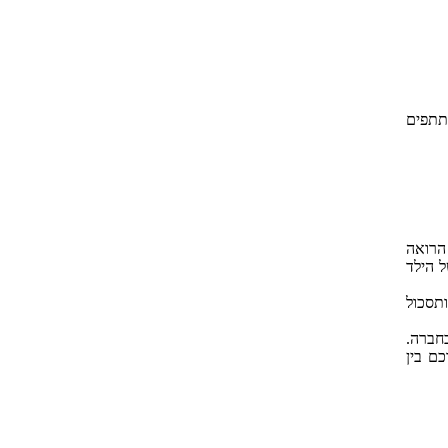
תתפים
 הרואה
יקה של הילד
ותסכול
חברה.
ם בין