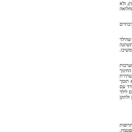
), ולא
תחלואה
 סביבתיים
 שהילד
תשתנה
שיכו.
ערכות
יעוט הילדים עם ADHD מגיע למערכת החינוך
עתירת
 תומך
דד עם
ם לילד
 ולתקן
תרופות
טמין,