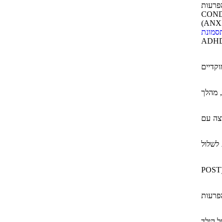
COM . למרבית הילדים הסובלים מ- ADHD יש גם הפרעות
: פיגור שכלי (MENTAL RETARDATION), הפרעות התנהגות (CONDUCT
DISORDER), הפרעת מרדנות- עקשנות (PPOSITIONAL DEFIANT DISORDER), הפרעות חרדה ודיכאון (ANXIETY, DEPRESSION)
סמונת
TOUR )הפרעה המאופיינת ע"י טיקים מוטורים וקוליים הנמשכים לאורך זמן. במקרים רבים (50%) הופעת ADHD
א מוקדיים
, מהלך
וננים כקבוצה עם
 לשלול
כמו כן תסמונות פסכיאטריות כגון דכאון, מצבים פרה- פסיכוטיים (פרודרום) ומצבי חרדה שונים כגון תסמונת שלאחר טראומה (POST
פרעות
 הילד