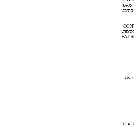
אלות התנהגותיות. השאלון המקובל בארץ – קונרס (CONNERS ) הוא שאלון
 בהיבט
נעשו נסיונות לפתח מבחנים אובייקטיבים להערכת מרכיב הקשב- מבחן התפקוד המתמשך- CONTINUOUS PERFORMANCE TEST – CPT.
ת ומשעממת יחסית לאורך זמן. דוגמה ל- CPT הנמצא בשימוש
ן- FALSE POSITIVE , FALSE
ם אינם
 הספר