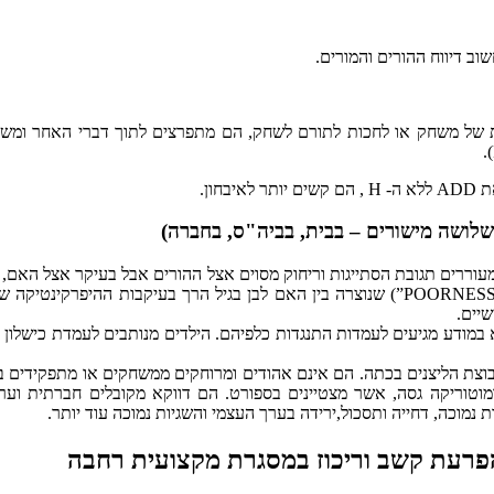
וב דיווח ההורים והמורים.
ית של משחק או לחכות לתורם לשחק, הם מתפרצים לתוך דברי האחר ומש
ון.
מעוררים תגובת הסתייגות וריחוק מסוים אצל ההורים אבל בעיקר אצל האם,
בהתנהגותם כישלון מסוים שלה. הדיסהרמוניה ("POORNESS TO FIT”) שנוצרה בין האם לבן בגיל הרך בעיקבות ההיפרקינט
שיים.
 במודע מגיעים לעמדות התנגדות כלפיהם. הילדים מנותבים לעמדת כישלון 
וצת הליצנים בכתה. הם אינם אהודים ומרוחקים ממשחקים או מתפקידים ב
מוטוריקה גסה, אשר מצטיינים בספורט. הם דווקא מקובלים חברתית וערכ
 נמוכה, דחייה ותסכול,ירידה בערך העצמי והשגיות נמוכה עוד יותר.
רעת קשב וריכוז במסגרת מקצועית רחבה