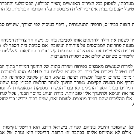
מערכתי, ולעסוק בכל הצירים האנושיים (הציר הביולוגי, הפסיכולוגי והחברתי
הטיפול יקבע בתכנית אינדיבידואלית המבוססת על ההפרעה הבסיסית, על ה
 (PSYCHO-EDUCATIONAL ) כולל הדרכת הצוות בביה"ס, תרפיה התנהגותית , ריפוי בעיסוק לפי הצורך, שינויים
יון לשנות את הילד ולהתאים אותו לסביבת ביה"ס. גישה חד צדדית המניחה
ונעת פתרונות המבוססים על פיתוחה ועיצובה. אם סביבת בית הספר לא 
כים המאפיינים את התלמיד עם הפרעות קשב וריכוז התוצאות השליליות ימ
 הלימודים כשהם שוקלים אסטרטגיות התערבות.
 למרות שנעשים מאמצים בפיתוח ויצירת כתות של החינוך המיוחד בתוך המ
הרגילות. לדעתי צריך להרחיב ולשפר את יכולת בתי הספר הרגילים בטיפול בילדים אלו.כיום רק מ
ר מיומן בתחום ומקבל הכשרה רציפה בנושא. הבג"ץ שקיבל לאחרונה את 
 מחריף את הבעיה הקיימת. משרד החינוך לאחר החלטת הבג"ץ קבע שהוא
ב המורים בבתי הספר הרגילים לא עברו הכשרה מספקת המאפשרת להתמו
 את הנושא ולהיערך אליו טוב יותר. מורה הנוהג בחוסר הבנה, עלול לגרו
- אלו תהליכים שהם תמיד מואצים. לעומת זאת, שנים רבות ידרשו כדי לחזק
.
), שהמוכר והיעיל ביניהם, לפחות בישראל היום, הוא הריטלין.(קיימות 
 אולם לא אתייחס אליהן בכתבה זו) תרופת הריטלין היא נגזרת של אמפ