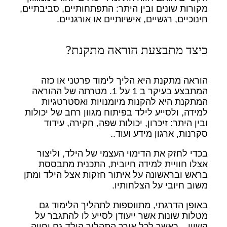
מקורות שונים ובין היתר: התפתחותיים, סביבתיים,
חינוכיים, רגשיים, אישיותיים או אורגניים.
כיצד מתבצעת הוראה מתקנת?
הוראה מתקנת היא הליך לימוד פרטני או כזה
המתבצע בעיקר ב 1 על 1. מטרתה של ההוראה
המתקנת היא להקנות מיומנויות ואסטרטגיות
למידה, ולסייע לילד בפיתוח מגוון רחב של יכולות
ובין היתר: זיכרון, יכולות שפה, חקירה, עידוד
סקרנות, ארגון מידע ועוד..
בכדי לחזק את הדימוי העצמי של הילד, וליצור
אצלו חוויית למידה חיובית, התכנית מתבססת
בראש ובראשונה על איתור חזקות אצל הילד ומתן
משוב חיובי על הצלחותיו.
באופן הדרגתי, מתווספות לתהליך הלימוד גם
מטלות שונות אשר ייעודן לסייע לו להתגבר על
קשייו – כאשר לכל אורך התהליך הילד גם יחווה