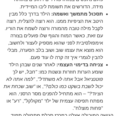
מידה, הדורשים את תשומת ליבו המיידית.
תסכול מתמשך ואשמה:
הילד בדרך כלל מבין
היטב את הציפיות ממנו. הוא רוצה להצליח, רוצה
לקבל מילה טובה מהמורה ורוצה לשמח את הוריו.
עם זאת, כאשר המוח והגוף שלו פועלים בצורה
אימפולסיבית לפני שהוא מספיק לעצור ולחשוב,
הוא מוצא את עצמו שוב ושוב בלב הסערה, מבלי
להבין לגמרי איך זה קרה לו עוד פעם.
צניחה בדימוי העצמי:
לאחר שנים שבהן הילד
שומע הערות חוזרות ונשנות כמו:
"חבל, יש לך
פוטנציאל אבל אתה לא משתדל"
,
"למה אתה לא
יכול לשבת בשקט כמו כולם?"
, או
"שוב שכחת את
הציוד?"
– הוא מתחיל להפנים מסר הרסני. הוא
מפתח תפיסה עצמית של ילד "מקולקל", "רע" או
"פחות מוצלח".
הגישה המובילה אצלנו במרכז תכלת מתחילה תמיד