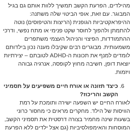
מהילדים, הפרעת הקשב תמשיך ללוות אותם גם בגיל
המבוגר. עם זאת, אופי הביטוי שלה משתנה:
ההיפראקטיביות הגופנית (הריצות והטיפוסים) נוטה
להתמתן ולהפוך לחוסר שקט פנימי או מתח נפשי, ודרכי
ההתמודדות, הפיצוי והניהול העצמי משתפרים
משמעותית. מבוגרים רבים שקיבלו מענה נכון בילדותם
לומדים למנף את תכונות ה-ADHD לטובתם – יצירתיות
יוצאת דופן, חשיבה מחוץ לקופסה, אנרגיה גבוהה
ויזמות.
כיצד תזונה או אורח חיים משפיעים על תסמיני
הקשב והריכוז?
לאורח החיים יש השפעה ישירה ותומכת על רמת
הוויסות של הילד. מחקרים מראים כי מחסור כרוני
בשעות שינה מחמיר בצורה דרסטית את תסמיני הקשב,
המוסחות והאימפולסיביות (גם אצל ילדים ללא הפרעת