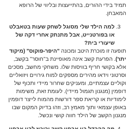
תמיד בידי ההורים, בהתייעצות ובליווי של הרופא
המאבחן.
למה הילד שלי מסוגל לשחק שעות בטאבלט
או בפורטנייט, אבל מתנתק אחרי דקה של
שיעורי בית?
תופעה זו מוכרת היטב ומכונה
"היפר-פוקוס" (מיקוד
יתר)
. הפרעת קשב אינה מאופיינת ב"חוסר" בקשב,
אלא בקושי חריף בוויסות שלו. משחקי מחשב, מסכים
וסרטוני וידאו מהירים מספקים למוח גירויים ויזואליים
וקוליים עצמתיים, ומעניקים שחרור מיידי ותכוף של
דופמין (מנגנון תגמול מיידי). לעומת זאת, משימות
לימודיות או קריאת ספר דורשות מהמוח לייצר דופמין
באופן עצמאי ותוך מאמץ רב, וזהו בדיוק המקום שבו
מנגנון הקשב של הילד חווה קושי ונכשל.
מה ההבדל בין אבחון קשב וריכוז לבין אבחון