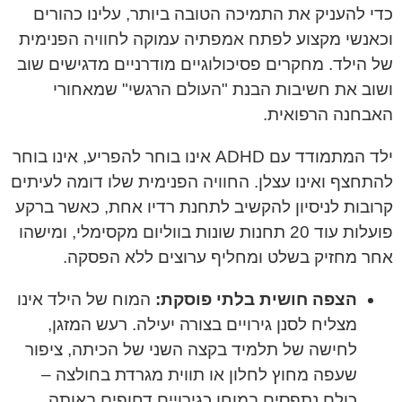
כדי להעניק את התמיכה הטובה ביותר, עלינו כהורים
וכאנשי מקצוע לפתח אמפתיה עמוקה לחוויה הפנימית
של הילד. מחקרים פסיכולוגיים מודרניים מדגישים שוב
ושוב את חשיבות הבנת "העולם הרגשי" שמאחורי
האבחנה הרפואית.
ילד המתמודד עם ADHD אינו בוחר להפריע, אינו בוחר
להתחצף ואינו עצלן. החוויה הפנימית שלו דומה לעיתים
קרובות לניסיון להקשיב לתחנת רדיו אחת, כאשר ברקע
פועלות עוד 20 תחנות שונות בווליום מקסימלי, ומישהו
אחר מחזיק בשלט ומחליף ערוצים ללא הפסקה.
הצפה חושית בלתי פוסקת:
המוח של הילד אינו
מצליח לסנן גירויים בצורה יעילה. רעש המזגן,
לחישה של תלמיד בקצה השני של הכיתה, ציפור
שעפה מחוץ לחלון או תווית מגרדת בחולצה –
כולם נתפסים במוחו כגירויים דחופים באותה