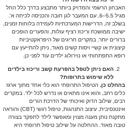
האבחון הרשמי והמדויק ביותר מתבצע בדרך כלל החל
מגיל 5.5–6, עם המעבר לגן חובה והכניסה לכיתה א'.
בשלב זה, הדרישות המערכתיות לעמידה בלוחות זמנים,
ישיבה ממושכת וריכוז רציף עולות, והפערים הופכים
ברורים יותר. במקרים חריגים של היפראקטיביות
קיצונית או קשיי ויסות קשים מאוד, ניתן להתייעץ עם
רופא התפתחותי או נוירולוג ילדים עוד לפני כן.
האם ניתן לטפל בהפרעת קשב וריכוז בילדים
ללא שימוש בתרופות?
בהחלט כן.
הטיפול התרופתי הוא כלי אחד מתוך ארגז
כלים רחב, והוא אינו מתאים או נדרש לכל ילד. במקרים
רבים, שילוב הדוק ואיכותי של הדרכת הורים
אינטנסיבית, עיצוב התנהגות, טיפול רגשי (CBT) והוראה
מתקנת נותן מענה מצוין ומאפשר לילד לתפקד בצורה
טובה מאוד. ההחלטה על שילוב טיפול תרופתי היא