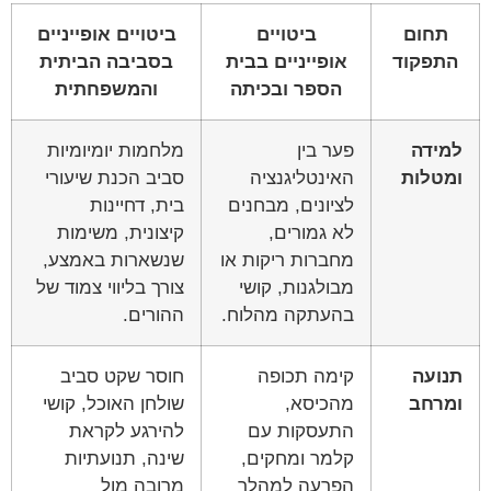
תחום
ביטויים
ביטויים אופייניים
התפקוד
אופייניים בבית
בסביבה הביתית
הספר ובכיתה
והמשפחתית
למידה
פער בין
מלחמות יומיומיות
ומטלות
האינטליגנציה
סביב הכנת שיעורי
לציונים, מבחנים
בית, דחיינות
לא גמורים,
קיצונית, משימות
מחברות ריקות או
שנשארות באמצע,
מבולגנות, קושי
צורך בליווי צמוד של
בהעתקה מהלוח.
ההורים.
תנועה
קימה תכופה
חוסר שקט סביב
ומרחב
מהכיסא,
שולחן האוכל, קושי
התעסקות עם
להירגע לקראת
קלמר ומחקים,
שינה, תנועתיות
הפרעה למהלך
מרובה מול